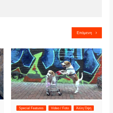
Επόμενη
Special Features
Video / Foto
Άλλη Όψη