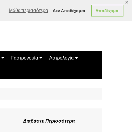
✕
Μάθε περισσότερα
Δεν Αποδέχομαι
Αποδέχομαι
Γαστρονομία
Αστρολογία
Γεύσεις
Ζώδια
Συνταγές
Κινέζικο Ωροσκόπιο
των Ζώων
Μαντεία
Πλανητικά / Αστρολογικά
Διαβάστε Περισσότερα