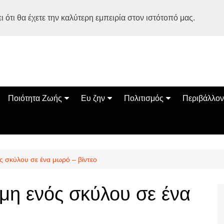
 ότι θα έχετε την καλύτερη εμπειρία στον ιστότοπό μας.
Ποιότητα Ζωής
Ευ ζην
Πολιτισμός
Περιβάλλον
Διατροφή
Ψυχολογία
Βιβλία
Φύση
ία
Ασκηση
Αυτοβελτίωση
Εκδηλώσεις
Οικολογία
Εναλλακτικές Θεραπείες
Παιδί
Σινεμά
Ο Κόσμος 
 σκύλου σε ένα μωρό – βίντεο
Υγεία
Οικογένεια
Τέχνες
Σχέσεις
Αρχιτεκτονική
η ενός σκύλου σε ένα
Bonsai Stories
Βόλτα στην Ελλάδα