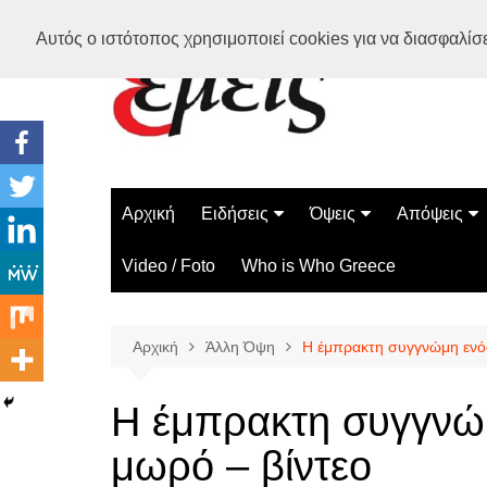
Μετάβαση
Αυτός ο ιστότοπος χρησιμοποιεί cookies για να διασφαλίσει
σε
περιεχόμενο
Αρχική
Ειδήσεις
Όψεις
Απόψεις
Ελλάδα
Διάστημα
Γνώμες
Video / Foto
Who is Who Greece
Διεθνή
Επιστήμη
Αρθρογραφ
Τεχνολογία
Αρχική
Άλλη Όψη
Η έμπρακτη συγγνώμη ενός
Παράδοξα
Περίεργα
Η έμπρακτη συγγνώμ
μωρό – βίντεο