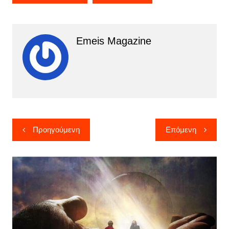
Emeis Magazine
Πλοήγηση
Προηγούμενη
Επόμενη
άρθρων