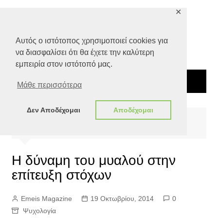
Μετάβαση
✕
σε
περιεχόμενο
Αυτός ο ιστότοπος χρησιμοποιεί cookies για
να διασφαλίσει ότι θα έχετε την καλύτερη
εμπειρία στον ιστότοπό μας.
Μάθε περισσότερα
Δεν Αποδέχομαι
Αποδέχομαι
Αρχική
Ευ ζην
Ψυχολογία
Η δύναμη του μυαλού στην επίτευξη στόχων
Η δύναμη του μυαλού στην
επίτευξη στόχων
Emeis Magazine
19 Οκτωβρίου, 2014
0
Ψυχολογία