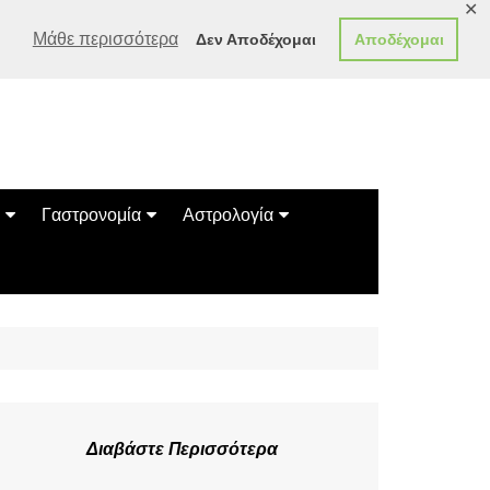
✕
Μάθε περισσότερα
Δεν Αποδέχομαι
Αποδέχομαι
Γαστρονομία
Αστρολογία
Γεύσεις
Ζώδια
Συνταγές
Κινέζικο Ωροσκόπιο
των Ζώων
Μαντεία
Πλανητικά / Αστρολογικά
Διαβάστε Περισσότερα