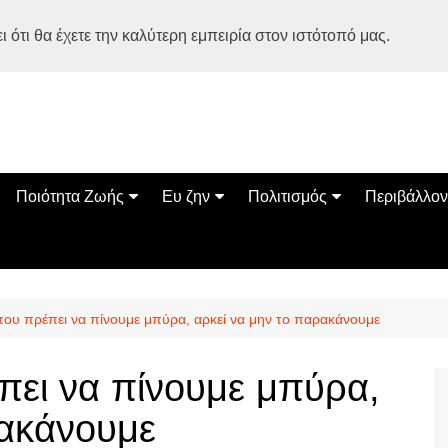
 ότι θα έχετε την καλύτερη εμπειρία στον ιστότοπό μας.
Ποιότητα Ζωής
Ευ ζην
Πολιτισμός
Περιβάλλον
Διατροφή
Ψυχολογία
Βιβλία
Φύση
ία
Ασκηση
Αυτοβελτίωση
Εκδηλώσεις
Οικολογία
Εναλλακτικές Θεραπείες
Παιδί
Σινεμά
Ο Κόσμος 
 που πρέπει να πίνουμε μπύρα, αρκεί να μην το παρακάνουμε
Υγεία
Οικογένεια
Τέχνες
Σχέσεις
Αρχιτεκτονική
πει να πίνουμε μπύρα,
Bonsai Stories
ρακάνουμε
Βόλτα στην Ελλάδα