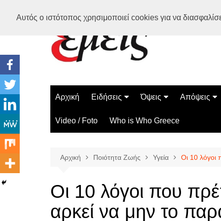
Μετάβαση
Αυτός ο ιστότοπος χρησιμοποιεί cookies για να διασφαλίσει
σε
περιεχόμενο
Αρχική
Ειδήσεις
Όψεις
Απόψεις
Ελλάδα
Διάστημα
Γνώμες
Video / Foto
Who is Who Greece
Διεθνή
Επιστήμη
Αρθρογραφ
Τεχνολογία
Αρχική
Ποιότητα Ζωής
Υγεία
Οι 10 λόγοι
Παράδοξα
Περίεργα
Οι 10 λόγοι που πρέ
αρκεί να μην το πα