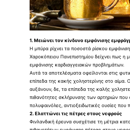
1. Μειώνει τον κίνδυνο εμφάνισης εμφρά
Η μπύρα ρίχνει τα ποσοστά ρίσκου εμφάνισ
Χαροκόπειου Πανεπιστημίου δείχνει πως η 
εμφάνισης καρδιαγγειακών προβλημάτων.
Αυτά τα αποτελέσματα οφείλονται στις φυτικ
επίπεδα της κακής χοληστερίνης στο αίμα. 
αυξάνουν, δε, τα επίπεδα της καλής χοληστερ
πιθανότητες σκλήρυνσης των αρτηριών που 
πολυφαινόλες, αντιοξειδωτικές ουσίες που 
2. Ελαττώνει τις πέτρες στους νεφρούς
Φινλανδική έρευνα συσχέτισε τη μέτρια κατ
πιθανοτήτων εμφάνισης πέτρας στους νεφρο