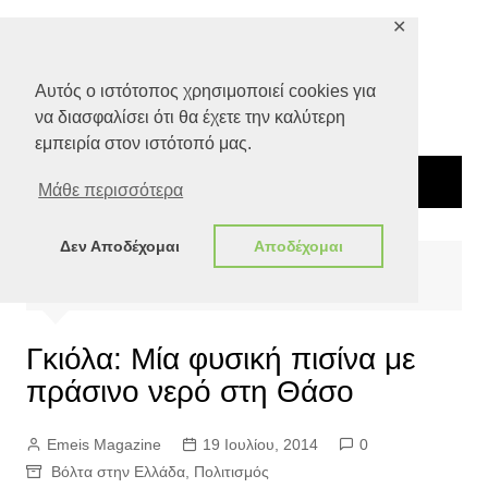
Μετάβαση
✕
σε
περιεχόμενο
Αυτός ο ιστότοπος χρησιμοποιεί cookies για
να διασφαλίσει ότι θα έχετε την καλύτερη
εμπειρία στον ιστότοπό μας.
Μάθε περισσότερα
Δεν Αποδέχομαι
Αποδέχομαι
Αρχική
Πολιτισμός
Βόλτα στην Ελλάδα
Γκιόλα: Μία φυσική πισίνα με πράσινο νερό στη Θάσο
Γκιόλα: Μία φυσική πισίνα με
πράσινο νερό στη Θάσο
Emeis Magazine
19 Ιουλίου, 2014
0
Βόλτα στην Ελλάδα
,
Πολιτισμός