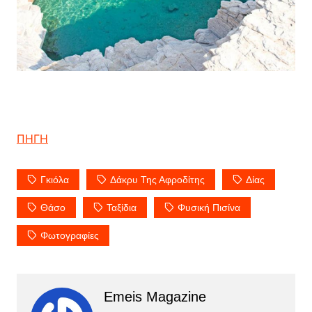
ΠΗΓΗ
Γκιόλα
Δάκρυ Της Αφροδίτης
Δίας
Θάσο
Ταξίδια
Φυσική Πισίνα
Φωτογραφίες
Emeis Magazine