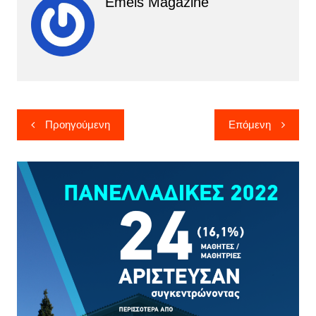
Emeis Magazine
Πλοήγηση
Προηγούμενη
Επόμενη
άρθρων