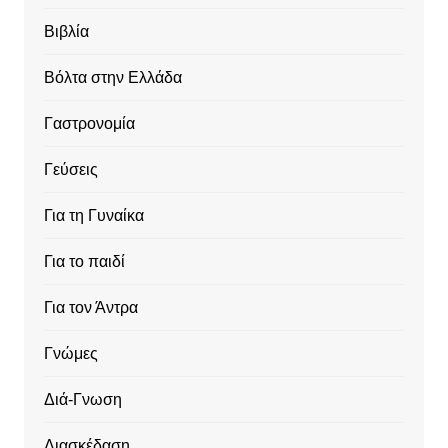
Βιβλία
Βόλτα στην Ελλάδα
Γαστρονομία
Γεύσεις
Για τη Γυναίκα
Για το παιδί
Για τον Άντρα
Γνώμες
Διά-Γνωση
Διασκέδαση