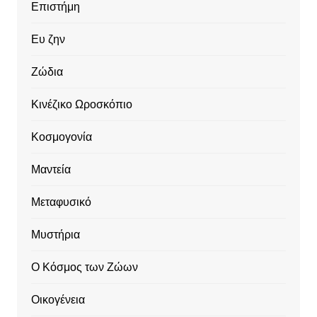
Επιστήμη
Ευ ζην
Ζώδια
Κινέζικο Ωροσκόπιο
Κοσμογονία
Μαντεία
Μεταφυσικό
Μυστήρια
Ο Κόσμος των Ζώων
Οικογένεια