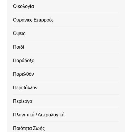
Οικολογία
Ουράνιες Επιρροές
Όψεις
Παιδί
Παράδοξο
Παρελθόν
Περιβάλλον
Περίεργα
Πλανητικά / Αστρολογικά
Ποιότητα Ζωής