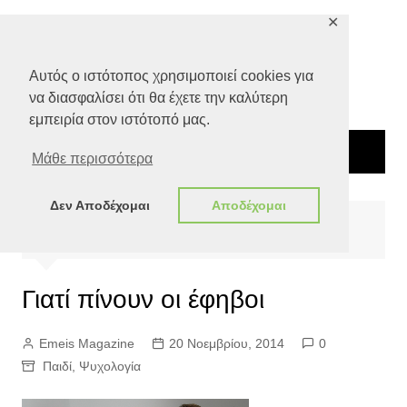
Μετάβαση
✕
σε
περιεχόμενο
Αυτός ο ιστότοπος χρησιμοποιεί cookies για
να διασφαλίσει ότι θα έχετε την καλύτερη
εμπειρία στον ιστότοπό μας.
Μάθε περισσότερα
Δεν Αποδέχομαι
Αποδέχομαι
Αρχική
Ευ ζην
Ψυχολογία
Γιατί πίνουν οι έφηβοι
Γιατί πίνουν οι έφηβοι
Emeis Magazine
20 Νοεμβρίου, 2014
0
Παιδί
,
Ψυχολογία