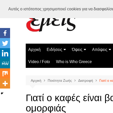
Μετάβαση
Αυτός ο ιστότοπος χρησιμοποιεί cookies για να διασφαλίσει
σε
περιεχόμενο
Αρχική
Ειδήσεις
Όψεις
Απόψεις
Ελλάδα
Διάστημα
Γνώμες
Video / Foto
Who is Who Greece
Διεθνή
Επιστήμη
Αρθρογραφ
Τεχνολογία
Αρχική
Ποιότητα Ζωής
Διατροφή
Γιατί ο 
Παράδοξα
Περίεργα
Γιατί ο καφές είναι
ομορφιάς