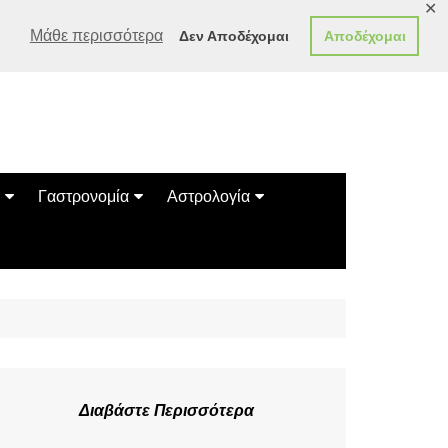
✕
Μάθε περισσότερα
Δεν Αποδέχομαι
Αποδέχομαι
Γαστρονομία
Αστρολογία
Γεύσεις
Ζώδια
Συνταγές
Κινέζικο Ωροσκόπιο
των Ζώων
Μαντεία
Πλανητικά / Αστρολογικά
Διαβάστε Περισσότερα