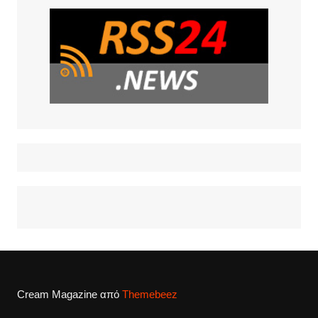
Cream Magazine από
Themebeez