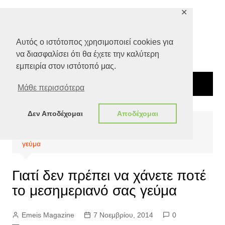
Μετάβαση
✕
σε
περιεχόμενο
Αυτός ο ιστότοπος χρησιμοποιεί cookies για
να διασφαλίσει ότι θα έχετε την καλύτερη
εμπειρία στον ιστότοπό μας.
Μάθε περισσότερα
Δεν Αποδέχομαι
Αποδέχομαι
Αρχική
Ποιότητα Ζωής
Διατροφή
Γιατί δεν πρέπει να χάνετε ποτέ το μεσημεριανό σας
γεύμα
Γιατί δεν πρέπει να χάνετε ποτέ
το μεσημεριανό σας γεύμα
Emeis Magazine
7 Νοεμβρίου, 2014
0