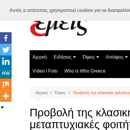
Μετάβαση
Αυτός ο ιστότοπος χρησιμοποιεί cookies για να διασφαλίσει
σε
περιεχόμενο
Αρχική
Ειδήσεις
Όψεις
Απόψεις
Ελλάδα
Διάστημα
Γνώμες
Video / Foto
Who is Who Greece
Διεθνή
Επιστήμη
Αρθρογραφ
Τεχνολογία
Αρχική
Όψεις
Προβολή της κλασικής φιλολογί
Παράδοξα
Περίεργα
Προβολή της κλασικ
μεταπτυχιακές φοιτή