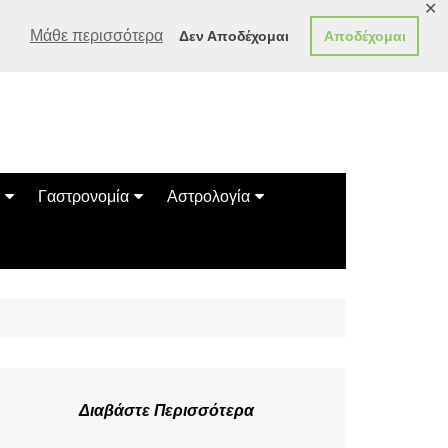
✕
Μάθε περισσότερα
Δεν Αποδέχομαι
Αποδέχομαι
Γαστρονομία
Αστρολογία
Γεύσεις
Ζώδια
Συνταγές
Κινέζικο Ωροσκόπιο
των Ζώων
Μαντεία
Πλανητικά / Αστρολογικά
Διαβάστε Περισσότερα