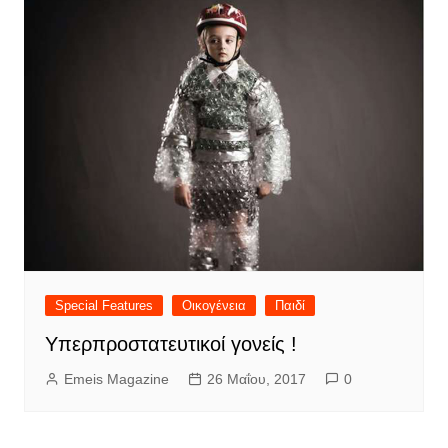
Special Features
Οικογένεια
Παιδί
Υπερπροστατευτικοί γονείς !
Emeis Magazine
26 Μαΐου, 2017
0