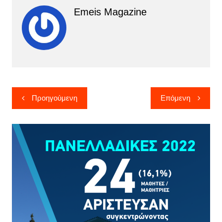
Emeis Magazine
Πλοήγηση
Προηγούμενη
Επόμενη
άρθρων