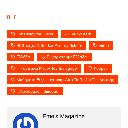
ΠΗΓΗ
Eyharistoyme Ellada
Help2Learn
St George Orthodox Primary School
Video
Ελλάδα
Ευχαριστούμε Ελλάδα!
Η Καμπάνια Μέσω Του Indiegogo
Κόσμος
Μαθήματα Ευγνωμοσύνης Από Τα Παιδιά Της Αφρικής
Πλατφόρμας Indiegogo
Emeis Magazine