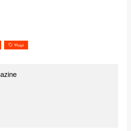
Ψωμί
azine