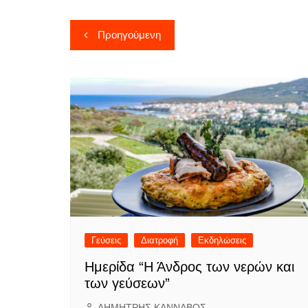
Πλοήγηση
Προηγούμενη
άρθρων
Γεύσεις
Διατροφή
Εκδηλώσεις
Ημερίδα “Η Άνδρος των νερών και
των γεύσεων”
ΔΗΜΗΤΡΗΣ ΚΑΝΝΑΒΟΣ