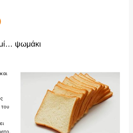
ψωμί… ψωμάκι
και
ες
 του
ει
ιστο,