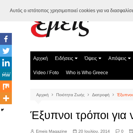
Μετάβαση
Αυτός ο ιστότοπος χρησιμοποιεί cookies για να διασφαλίσει
σε
περιεχόμενο
Αρχική
Ειδήσεις
Όψεις
Απόψεις
Ελλάδα
Διάστημα
Γνώμες
Video / Foto
Who is Who Greece
Διεθνή
Επιστήμη
Αρθρογραφ
Τεχνολογία
Αρχική
Ποιότητα Ζωής
Διατροφή
Έξυπνοι 
Παράδοξα
Περίεργα
Έξυπνοι τρόποι για 
Emeis Magazine
20 Ιουλίου, 2014
0