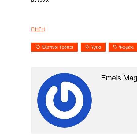
ΠΗΓΗ
Έξυπνοι Τρόποι
Υγεία
Ψωμάκι
Emeis Mag