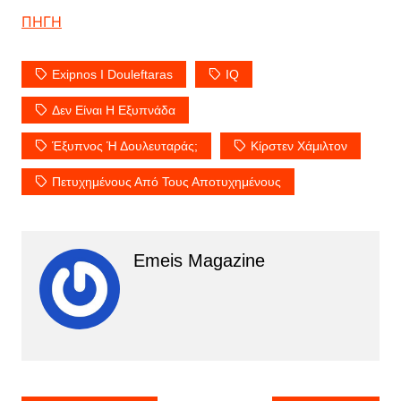
ΠΗΓΗ
Exipnos I Douleftaras
IQ
Δεν Είναι Η Εξυπνάδα
Έξυπνος Ή Δουλευταράς;
Κίρστεν Χάμιλτον
Πετυχημένους Από Τους Αποτυχημένους
Emeis Magazine