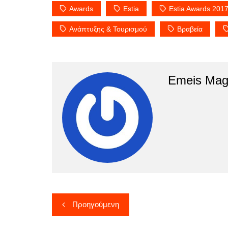
Awards
Estia
Estia Awards 201
Ανάπτυξης & Τουρισμού
Βραβεία
Emeis Mag
Πλοήγηση
Προηγούμενη
άρθρων