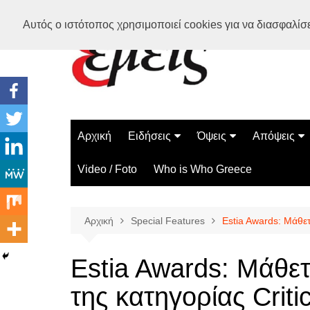
Μετάβαση
Αυτός ο ιστότοπος χρησιμοποιεί cookies για να διασφαλίσει
σε
περιεχόμενο
Αρχική
Ειδήσεις
Όψεις
Απόψεις
Ελλάδα
Διάστημα
Γνώμες
Video / Foto
Who is Who Greece
Διεθνή
Επιστήμη
Αρθρογραφ
Τεχνολογία
Αρχική
Special Features
Estia Awards: Μάθετε
Παράδοξα
Περίεργα
Estia Awards: Μάθετε
της κατηγορίας Criti