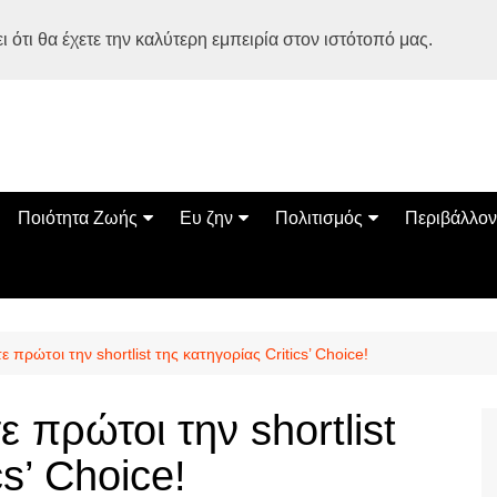
 ότι θα έχετε την καλύτερη εμπειρία στον ιστότοπό μας.
Ποιότητα Ζωής
Ευ ζην
Πολιτισμός
Περιβάλλον
Διατροφή
Ψυχολογία
Βιβλία
Φύση
ία
Ασκηση
Αυτοβελτίωση
Εκδηλώσεις
Οικολογία
Εναλλακτικές Θεραπείες
Παιδί
Σινεμά
Ο Κόσμος 
 πρώτοι την shortlist της κατηγορίας Critics’ Choice!
Υγεία
Οικογένεια
Τέχνες
Σχέσεις
Αρχιτεκτονική
 πρώτοι την shortlist
Bonsai Stories
cs’ Choice!
Βόλτα στην Ελλάδα