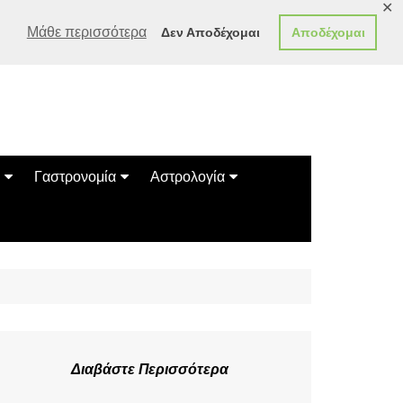
✕
Μάθε περισσότερα
Δεν Αποδέχομαι
Αποδέχομαι
Γαστρονομία
Αστρολογία
Γεύσεις
Ζώδια
Συνταγές
Κινέζικο Ωροσκόπιο
των Ζώων
Μαντεία
Πλανητικά / Αστρολογικά
Διαβάστε Περισσότερα