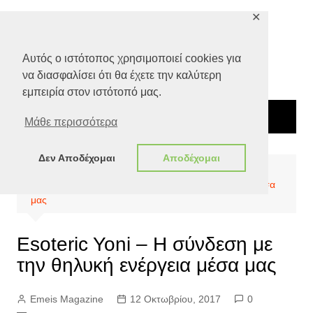
Μετάβαση
✕
σε
περιεχόμενο
Αυτός ο ιστότοπος χρησιμοποιεί cookies για
να διασφαλίσει ότι θα έχετε την καλύτερη
εμπειρία στον ιστότοπό μας.
Μάθε περισσότερα
Δεν Αποδέχομαι
Αποδέχομαι
Αρχική
Ποιότητα Ζωής
Υγεία
Esoteric Yoni – Η σύνδεση με την θηλυκή ενέργεια μέσα
μας
Esoteric Yoni – Η σύνδεση με
την θηλυκή ενέργεια μέσα μας
Emeis Magazine
12 Οκτωβρίου, 2017
0