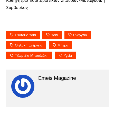
Καθηγήτρια Εσωτεριστικών Σπουδών-Μεταφυσική
Σύμβουλος
Esoteric Yoni
Yoni
Ενέργεια
Θηλυκή Ενέργεια
Μήτρα
Τζώρτζια Μπουλιάκη
Υγεία
Emeis Magazine