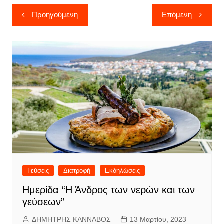
Πλοήγηση
Προηγούμενη
Επόμενη
άρθρων
Γεύσεις
Διατροφή
Εκδηλώσεις
Ημερίδα “Η Άνδρος των νερών και των
γεύσεων”
ΔΗΜΗΤΡΗΣ ΚΑΝΝΑΒΟΣ
13 Μαρτίου, 2023