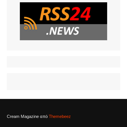
Cream Magazine από
Themebeez