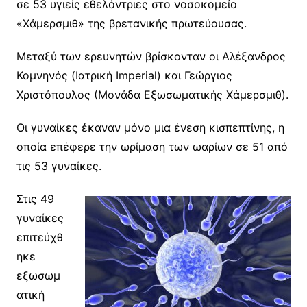
σε 53 υγιείς εθελόντριες στο νοσοκομείο
«Χάμερσμιθ» της βρετανικής πρωτεύουσας.
Μεταξύ των ερευνητών βρίσκονταν οι Αλέξανδρος
Κομνηνός (Ιατρική Imperial) και Γεώργιος
Χριστόπουλος (Μονάδα Εξωσωματικής Χάμερσμιθ).
Οι γυναίκες έκαναν μόνο μια ένεση κισπεπτίνης, η
οποία επέφερε την ωρίμαση των ωαρίων σε 51 από
τις 53 γυναίκες.
Στις 49
γυναίκες
επιτεύχθ
ηκε
εξωσωμ
ατική