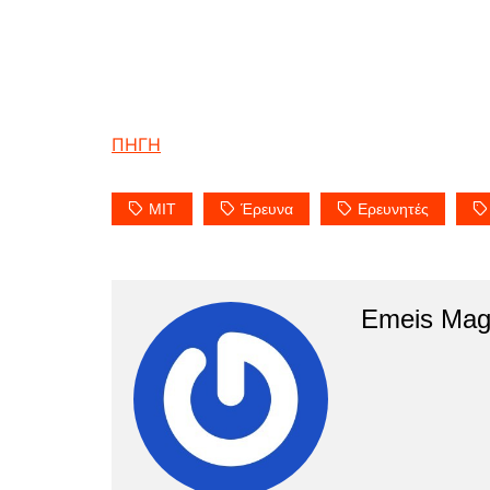
ΠΗΓΗ
MIT
Έρευνα
Ερευνητές
Emeis Mag