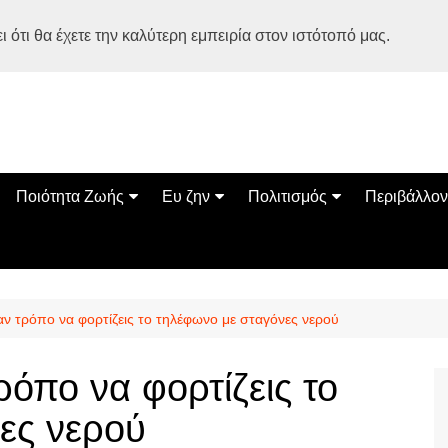
 ότι θα έχετε την καλύτερη εμπειρία στον ιστότοπό μας.
Ποιότητα Ζωής
Ευ ζην
Πολιτισμός
Περιβάλλον
Διατροφή
Ψυχολογία
Βιβλία
Φύση
ία
Ασκηση
Αυτοβελτίωση
Εκδηλώσεις
Οικολογία
Εναλλακτικές Θεραπείες
Παιδί
Σινεμά
Ο Κόσμος 
ν τρόπο να φορτίζεις το τηλέφωνο με σταγόνες νερού
Υγεία
Οικογένεια
Τέχνες
Σχέσεις
Αρχιτεκτονική
όπο να φορτίζεις το
Bonsai Stories
ες νερού
Βόλτα στην Ελλάδα