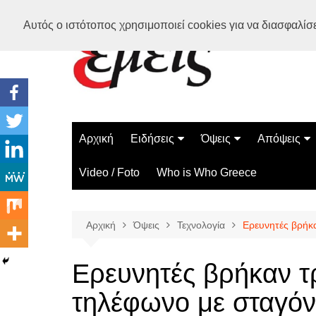
Μετάβαση
Αυτός ο ιστότοπος χρησιμοποιεί cookies για να διασφαλίσει
σε
περιεχόμενο
Αρχική
Ειδήσεις
Όψεις
Απόψεις
Ελλάδα
Διάστημα
Γνώμες
Video / Foto
Who is Who Greece
Διεθνή
Επιστήμη
Αρθρογραφ
Τεχνολογία
Αρχική
Όψεις
Τεχνολογία
Ερευνητές βρήκα
Παράδοξα
Περίεργα
Ερευνητές βρήκαν τρ
τηλέφωνο με σταγόν