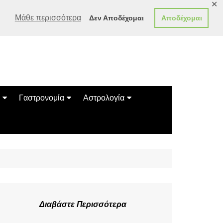
✕
Μάθε περισσότερα
Δεν Αποδέχομαι
Αποδέχομαι
Γαστρονομία
Αστρολογία
Γεύσεις
Ζώδια
Συνταγές
Κινέζικο Ωροσκόπιο
των Ζώων
Μαντεία
Πλανητικά / Αστρολογικά
Διαβάστε Περισσότερα