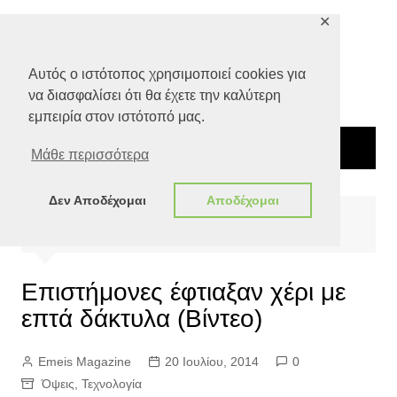
Μετάβαση
✕
σε
περιεχόμενο
Αυτός ο ιστότοπος χρησιμοποιεί cookies για
να διασφαλίσει ότι θα έχετε την καλύτερη
εμπειρία στον ιστότοπό μας.
Μάθε περισσότερα
Δεν Αποδέχομαι
Αποδέχομαι
Αρχική
Όψεις
Τεχνολογία
Επιστήμονες έφτιαξαν χέρι με επτά δάκτυλα (Βίντεο)
Επιστήμονες έφτιαξαν χέρι με
επτά δάκτυλα (Βίντεο)
Emeis Magazine
20 Ιουλίου, 2014
0
Όψεις
,
Τεχνολογία