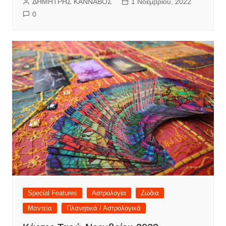
ΔΗΜΗΤΡΗΣ ΚΑΝΝΑΒΟΣ
1 Νοεμβρίου, 2022
0
Special Features
Αστρολογία
Ζώδια
Μαντεία
Πλανητικά / Αστρολογικά