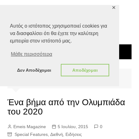
Μετάβαση
✕
σε
περιεχόμενο
Αυτός ο ιστότοπος χρησιμοποιεί cookies για
να διασφαλίσει ότι θα έχετε την καλύτερη
εμπειρία στον ιστότοπό μας.
Μάθε περισσότερα
Δεν Αποδέχομαι
Αποδέχομαι
Αρχική
Special Features
Ένα βήμα από την Ολυμπιάδα του 2020
Ένα βήμα από την Ολυμπιάδα
του 2020
Emeis Magazine
5 Ιουλίου, 2015
0
Special Features
,
Διεθνή
,
Ειδήσεις