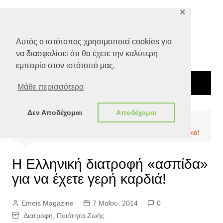
Μετάβαση
✕
σε
περιεχόμενο
Αυτός ο ιστότοπος χρησιμοποιεί cookies για
να διασφαλίσει ότι θα έχετε την καλύτερη
εμπειρία στον ιστότοπό μας.
Μάθε περισσότερα
Δεν Αποδέχομαι
Αποδέχομαι
Αρχική
Ποιότητα Ζωής
Διατροφή
Η Ελληνική διατροφή «ασπίδα» για να έχετε γερή καρδιά!
Η Ελληνική διατροφή «ασπίδα»
για να έχετε γερή καρδιά!
Emeis Magazine
7 Μαΐου, 2014
0
Διατροφή
,
Ποιότητα Ζωής