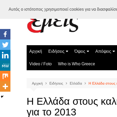
Μετάβαση
Αυτός ο ιστότοπος χρησιμοποιεί cookies για να διασφαλίσει
σε
περιεχόμενο
Αρχική
Ειδήσεις
Όψεις
Απόψεις
Ελλάδα
Διάστημα
Γνώμες
Video / Foto
Who is Who Greece
Διεθνή
Επιστήμη
Αρθρογραφ
Τεχνολογία
Αρχική
Ειδήσεις
Ελλάδα
Η Ελλάδα στους 
Παράδοξα
Περίεργα
Η Ελλάδα στους κα
για το 2013