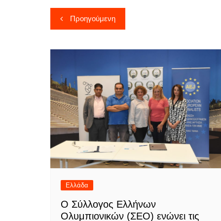
Πλοήγηση
Προηγούμενη
άρθρων
Ελλάδα
Ο Σύλλογος Ελλήνων
Ολυμπιονικών (ΣΕΟ) ενώνει τις