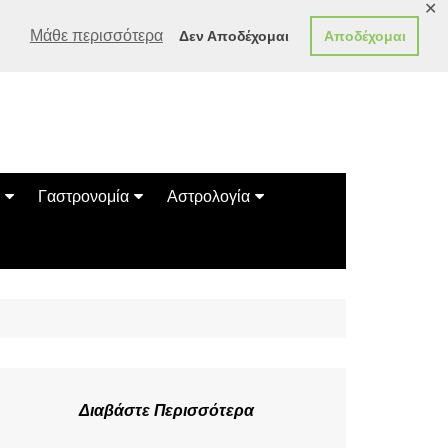
✕
Μάθε περισσότερα
Δεν Αποδέχομαι
Αποδέχομαι
Γαστρονομία
Αστρολογία
Γεύσεις
Ζώδια
Συνταγές
Κινέζικο Ωροσκόπιο
των Ζώων
Μαντεία
Πλανητικά / Αστρολογικά
Διαβάστε Περισσότερα