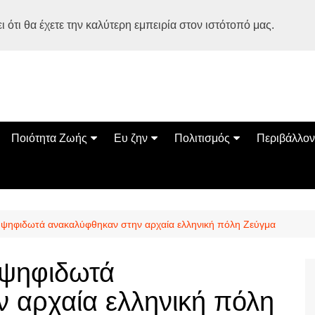
 ότι θα έχετε την καλύτερη εμπειρία στον ιστότοπό μας.
Ποιότητα Ζωής
Ευ ζην
Πολιτισμός
Περιβάλλον
Διατροφή
Ψυχολογία
Βιβλία
Φύση
ία
Ασκηση
Αυτοβελτίωση
Εκδηλώσεις
Οικολογία
Εναλλακτικές Θεραπείες
Παιδί
Σινεμά
Ο Κόσμος 
 ψηφιδωτά ανακαλύφθηκαν στην αρχαία ελληνική πόλη Ζεύγμα
Υγεία
Οικογένεια
Τέχνες
Σχέσεις
Αρχιτεκτονική
 ψηφιδωτά
Bonsai Stories
 αρχαία ελληνική πόλη
Βόλτα στην Ελλάδα