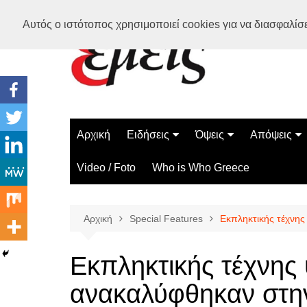
Μετάβαση
Αυτός ο ιστότοπος χρησιμοποιεί cookies για να διασφαλίσει
σε
περιεχόμενο
Αρχική
Ειδήσεις
Όψεις
Απόψεις
Ελλάδα
Διάστημα
Γνώμες
Video / Foto
Who is Who Greece
Διεθνή
Επιστήμη
Αρθρογραφ
Τεχνολογία
Αρχική
Special Features
Εκπληκτικής τέχνης
Παράδοξα
Περίεργα
Εκπληκτικής τέχνης
ανακαλύφθηκαν στην