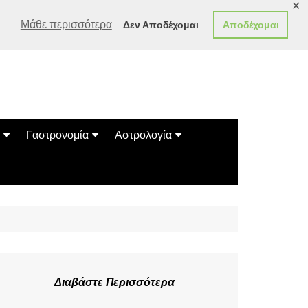
✕
Μάθε περισσότερα
Δεν Αποδέχομαι
Αποδέχομαι
Γαστρονομία
Αστρολογία
Γεύσεις
Ζώδια
Συνταγές
Κινέζικο Ωροσκόπιο
των Ζώων
Μαντεία
Πλανητικά / Αστρολογικά
Διαβάστε Περισσότερα