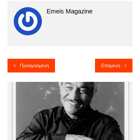
Emeis Magazine
Πλοήγηση
Προηγούμενη
Επόμενη
άρθρων