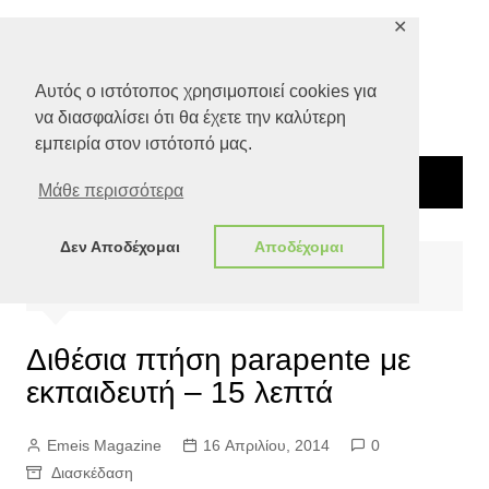
Μετάβαση
✕
σε
περιεχόμενο
Αυτός ο ιστότοπος χρησιμοποιεί cookies για
να διασφαλίσει ότι θα έχετε την καλύτερη
εμπειρία στον ιστότοπό μας.
Μάθε περισσότερα
Δεν Αποδέχομαι
Αποδέχομαι
Αρχική
Αγορά
Διασκέδαση
Διθέσια πτήση parapente με εκπαιδευτή – 15 λεπτά
Διθέσια πτήση parapente με
εκπαιδευτή – 15 λεπτά
Emeis Magazine
16 Απριλίου, 2014
0
Διασκέδαση