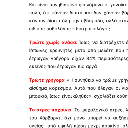
Και είναι συνηθισμένο φαινόμενο οι γυναίκ
πολύ, ότι κάνουν δίαιτα και δεν χάνουν βά
κάνουν δίαιτα όλη την εβδομάδα, αλλά όταν
ειδικός παθολόγος – διατροφολόγος.
Tρώτε χωρίς ανάσα:
Ίσως να διατρέχετε έ
Ιάπωνες ερευνητές μετά από μελέτη που 
έτρωγαν γρήγορα είχαν 84% περισσότερες
εκείνες που έτρωγαν πιο αργά
Τρώτε γρήγορα:
«Η συνήθεια να τρώμε γρήγ
αίσθημα κορεσμού. Αυτό που έλεγαν οι γι
μπουκιά, ίσως είναι αληθές», σχολιάζει καθη
Το στρες παχαίνει
:
Το ψυχολογικό στρες, λέ
του Χάρβαρντ, όχι μόνο μπορεί να αυξήσ
υγείας -από υψηλή πίεση μέχρι καρκίνο, α