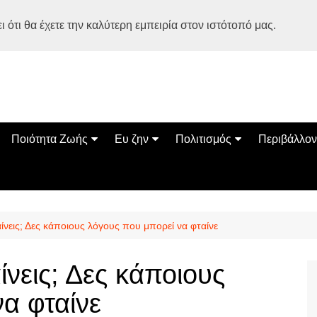
 ότι θα έχετε την καλύτερη εμπειρία στον ιστότοπό μας.
Ποιότητα Ζωής
Ευ ζην
Πολιτισμός
Περιβάλλον
Διατροφή
Ψυχολογία
Βιβλία
Φύση
ία
Ασκηση
Αυτοβελτίωση
Εκδηλώσεις
Οικολογία
Εναλλακτικές Θεραπείες
Παιδί
Σινεμά
Ο Κόσμος 
ίνεις; Δες κάποιους λόγους που μπορεί να φταίνε
Υγεία
Οικογένεια
Τέχνες
Σχέσεις
Αρχιτεκτονική
νεις; Δες κάποιους
Bonsai Stories
α φταίνε
Βόλτα στην Ελλάδα