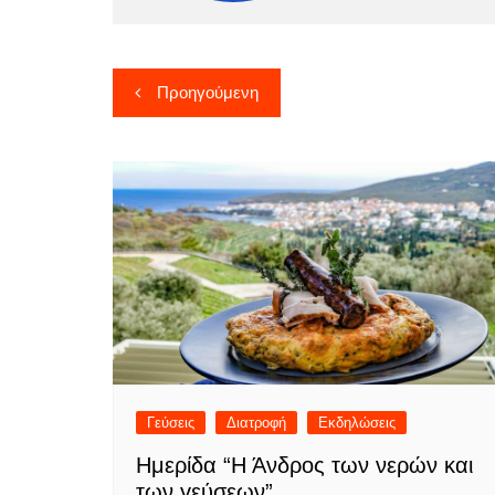
Πλοήγηση
Προηγούμενη
άρθρων
Γεύσεις
Διατροφή
Εκδηλώσεις
Ημερίδα “Η Άνδρος των νερών και
των γεύσεων”