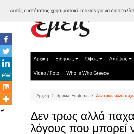
Μετάβαση
Αυτός ο ιστότοπος χρησιμοποιεί cookies για να διασφαλίσει
σε
περιεχόμενο
Αρχική
Ειδήσεις
Όψεις
Απόψεις
Ελλάδα
Διάστημα
Γνώμες
Video / Foto
Who is Who Greece
Διεθνή
Επιστήμη
Αρθρογραφ
Τεχνολογία
Αρχική
Special Features
Δεν τρως αλλά παχα
Παράδοξα
Περίεργα
Δεν τρως αλλά παχαί
λόγους που μπορεί ν