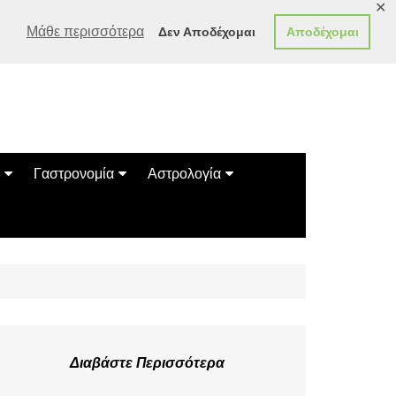
✕
Μάθε περισσότερα
Δεν Αποδέχομαι
Αποδέχομαι
Γαστρονομία
Αστρολογία
Γεύσεις
Ζώδια
Συνταγές
Κινέζικο Ωροσκόπιο
των Ζώων
Μαντεία
Πλανητικά / Αστρολογικά
Διαβάστε Περισσότερα