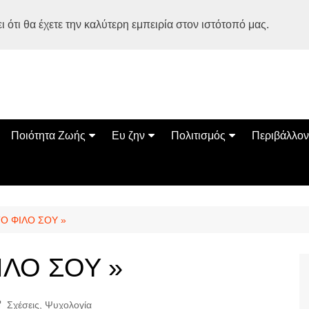
 ότι θα έχετε την καλύτερη εμπειρία στον ιστότοπό μας.
Ποιότητα Ζωής
Ευ ζην
Πολιτισμός
Περιβάλλον
Διατροφή
Ψυχολογία
Βιβλία
Φύση
ία
Ασκηση
Αυτοβελτίωση
Εκδηλώσεις
Οικολογία
Εναλλακτικές Θεραπείες
Παιδί
Σινεμά
Ο Κόσμος 
ΤΟ ΦΙΛΟ ΣΟΥ »
Υγεία
Οικογένεια
Τέχνες
Σχέσεις
Αρχιτεκτονική
ΙΛΟ ΣΟΥ »
Bonsai Stories
Βόλτα στην Ελλάδα
Σχέσεις
,
Ψυχολογία