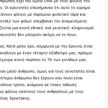
άνθρωπος έχει πιο όμοιο DNA με τους φίλους του
υς. Οι ερευνητές επεσήμαναν ότι αυτό το εύρημα
κάνουν φίλους με παρόμοιο φυλετικό (άρα και
μεταξύ των φίλων υπερβαίνει την αναμενόμενη
νται μια κοινή εθνική -και γενετική- κληρονομιά.
ερευνητές δεν μπορούν ακόμη να το πουν.
ας; Κατά μέσο όρο, σύμφωνα με την έρευνα, ένας
α ανάλογη με έναν τέταρτο εξάδελφό μας, πράγμα
έχουμε κοινό περίπου το 1% των γονιδίων μας.
ναν μέσο άνθρωπο, όμως για τους γενετιστές είναι
σότεροι άνθρωποι δεν ξέρουν καν ποιοί είναι
κάποιο τρόπο, ανάμεσα σε τόσες πιθανές
ως φίλους εκείνους τους ανθρώπους με τους
κόλας Χρηστάκης.