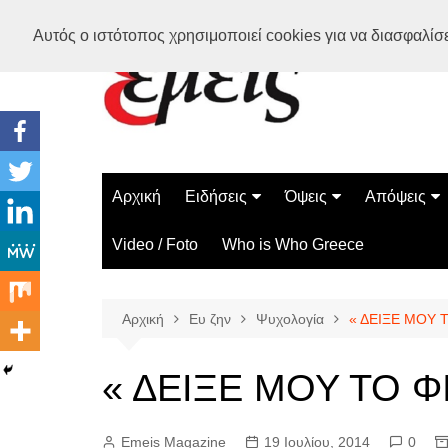
Μετάβαση
Αυτός ο ιστότοπος χρησιμοποιεί cookies για να διασφαλίσει
σε
περιεχόμενο
Αρχική
Ειδήσεις
Όψεις
Απόψεις
Ελλάδα
Διάστημα
Γνώμες
Video / Foto
Who is Who Greece
Διεθνή
Επιστήμη
Αρθρογραφ
Τεχνολογία
Αρχική
Ευ ζην
Ψυχολογία
« ΔΕΙΞΕ ΜΟΥ 
Παράδοξα
Περίεργα
« ΔΕΙΞΕ ΜΟΥ ΤΟ Φ
Emeis Magazine
19 Ιουλίου, 2014
0