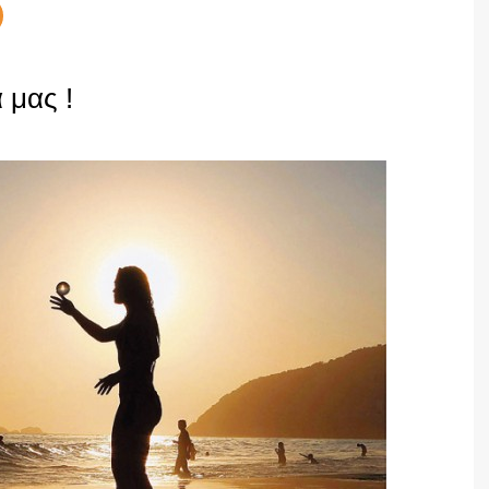
 μας !