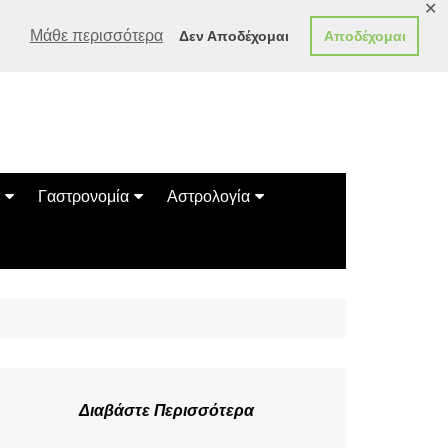
✕
Μάθε περισσότερα
Δεν Αποδέχομαι
Αποδέχομαι
Γαστρονομία
Αστρολογία
Γεύσεις
Ζώδια
Συνταγές
Κινέζικο Ωροσκόπιο
των Ζώων
Μαντεία
Πλανητικά / Αστρολογικά
Διαβάστε Περισσότερα