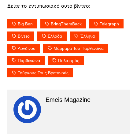
Δείτε το εντυπωσιακό αυτό βίντεο:
Big Ben
BringThemBack
Telegraph
Βίντεο
Ελλάδα
Έλληνα
Λονδίνου
Μάρμαρα Του Παρθενώνα
Παρθενώνα
Πολιτισμός
Τούρκους Τους Βρετανούς
Emeis Magazine