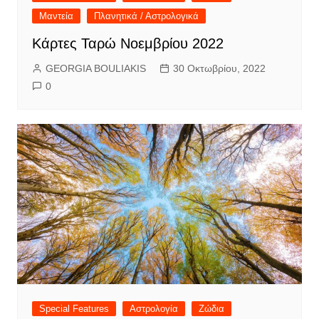
Μαντεία
Πλανητικά / Αστρολογικά
Κάρτες Ταρώ Νοεμβρίου 2022
GEORGIA BOULIAKIS
30 Οκτωβρίου, 2022
0
Special Features
Αστρολογία
Ζώδια