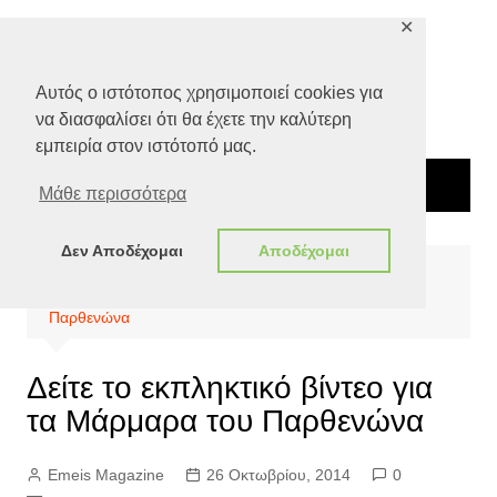
Μετάβαση
✕
σε
περιεχόμενο
Αυτός ο ιστότοπος χρησιμοποιεί cookies για
να διασφαλίσει ότι θα έχετε την καλύτερη
εμπειρία στον ιστότοπό μας.
Μάθε περισσότερα
Δεν Αποδέχομαι
Αποδέχομαι
Αρχική
Special Features
Δείτε το εκπληκτικό βίντεο για τα Μάρμαρα του
Παρθενώνα
Δείτε το εκπληκτικό βίντεο για
τα Μάρμαρα του Παρθενώνα
Emeis Magazine
26 Οκτωβρίου, 2014
0