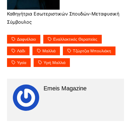
Καθηγήτρια Εσωτεριστικών Σπουδών-Μεταφυσική
Σύμβουλος
Δαφνέλαιο
Εναλλακτικές Θεραπείες
Λάδι
Μαλλιά
Τζώρτζια Μπουλιάκη
Υγεία
Υγιή Μαλλιά
Emeis Magazine