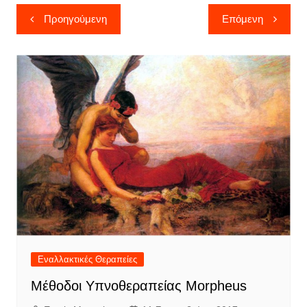
Πλοήγηση
Προηγούμενη
Επόμενη
άρθρων
Εναλλακτικές Θεραπείες
Μέθοδοι Υπνοθεραπείας Morpheus