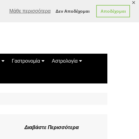
✕
Μάθε περισσότερα
Δεν Αποδέχομαι
Αποδέχομαι
Γαστρονομία
Αστρολογία
Γεύσεις
Ζώδια
Συνταγές
Κινέζικο Ωροσκόπιο
των Ζώων
Μαντεία
Πλανητικά / Αστρολογικά
Διαβάστε Περισσότερα