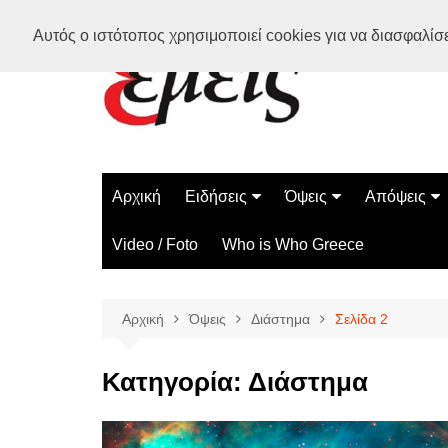
Μετάβαση
Αυτός ο ιστότοπος χρησιμοποιεί cookies για να διασφαλίσει
σε
περιεχόμενο
Αρχική
Ειδήσεις
Όψεις
Απόψεις
Ελλάδα
Διάστημα
Γνώμες
Video / Foto
Who is Who Greece
Διεθνή
Επιστήμη
Αρθρογραφ
Τεχνολογία
Αρχική
Όψεις
Διάστημα
Σελίδα 2
Παράδοξα
Περίεργα
Κατηγορία:
Διάστημα