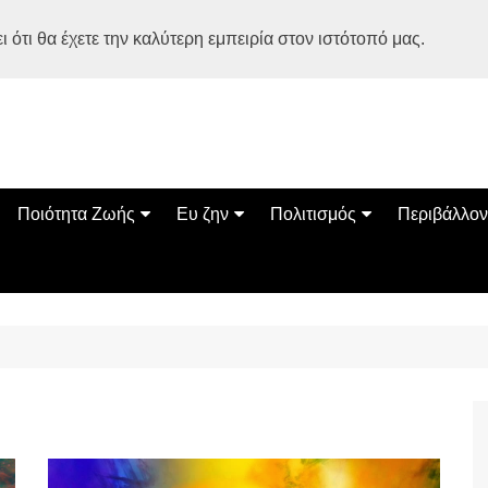
 ότι θα έχετε την καλύτερη εμπειρία στον ιστότοπό μας.
Ποιότητα Ζωής
Ευ ζην
Πολιτισμός
Περιβάλλον
Διατροφή
Ψυχολογία
Βιβλία
Φύση
ία
Ασκηση
Αυτοβελτίωση
Εκδηλώσεις
Οικολογία
Εναλλακτικές Θεραπείες
Παιδί
Σινεμά
Ο Κόσμος 
Υγεία
Οικογένεια
Τέχνες
Σχέσεις
Αρχιτεκτονική
Bonsai Stories
Βόλτα στην Ελλάδα