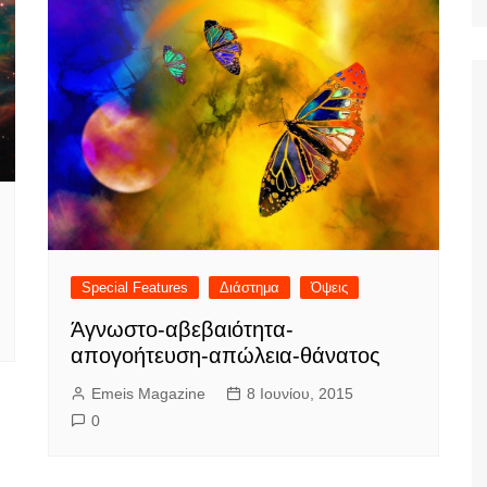
Ταξίδια
Special Features
Διάστημα
Όψεις
Άγνωστο-αβεβαιότητα-
απογοήτευση-απώλεια-θάνατος
Emeis Magazine
8 Ιουνίου, 2015
0