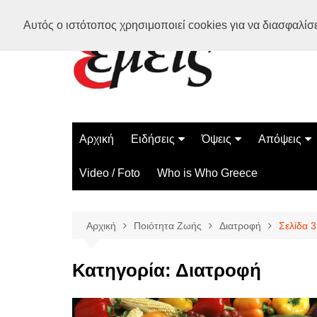
Μετάβαση
Αυτός ο ιστότοπος χρησιμοποιεί cookies για να διασφαλίσει
σε
περιεχόμενο
Αρχική
Ειδήσεις
Όψεις
Απόψεις
Ελλάδα
Διάστημα
Γνώμες
Video / Foto
Who is Who Greece
Διεθνή
Επιστήμη
Αρθρογραφ
Τεχνολογία
Αρχική
Ποιότητα Ζωής
Διατροφή
Σελίδα 3
Παράδοξα
Περίεργα
Κατηγορία:
Διατροφή