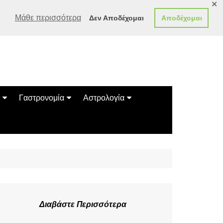
✕
Μάθε περισσότερα
Δεν Αποδέχομαι
Αποδέχομαι
Γαστρονομία
Αστρολογία
Γεύσεις
Ζώδια
Συνταγές
Κινέζικο Ωροσκόπιο
των Ζώων
Μαντεία
Πλανητικά / Αστρολογικά
Διαβάστε Περισσότερα