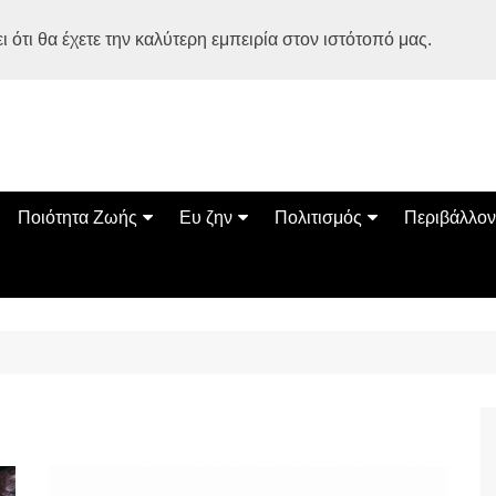
 ότι θα έχετε την καλύτερη εμπειρία στον ιστότοπό μας.
Ποιότητα Ζωής
Ευ ζην
Πολιτισμός
Περιβάλλον
Διατροφή
Ψυχολογία
Βιβλία
Φύση
ία
Ασκηση
Αυτοβελτίωση
Εκδηλώσεις
Οικολογία
Εναλλακτικές Θεραπείες
Παιδί
Σινεμά
Ο Κόσμος 
Υγεία
Οικογένεια
Τέχνες
Σχέσεις
Αρχιτεκτονική
Bonsai Stories
Βόλτα στην Ελλάδα