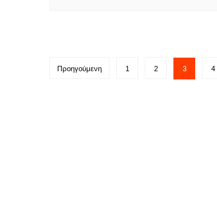
Σελιδοποίηση
Προηγούμενη
1
2
3
4
άρθρων