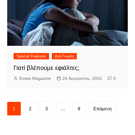
Special Features
Διά-Γνωση
Γιατί βλέπουμε εφιάλτες;
Emeis Magazine
24 Αυγούστου, 2015
0
Σελιδοποίηση
1
2
3
…
8
Επόμενη
άρθρων