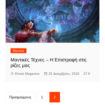
Μαντεία
Μαντικές Τέχνες – Η Επιστροφή στις
ρίζες μας
Emeis Magazine
25 Δεκεμβρίου, 2016
0
Σελιδοποίηση
Προηγούμενη
1
2
άρθρων