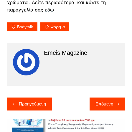
χρώματα . Δείτε περισσότερα και κάντε τη
παραγγελία σας
εδώ
Bodytalk
Φορεμα
Emeis Magazine
Πλοήγηση
Προηγούμενη
Επόμενη
άρθρων