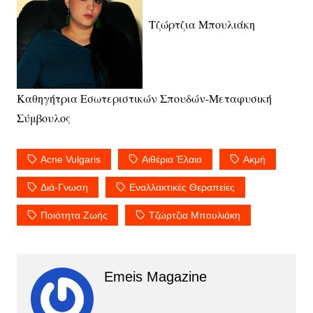
Τζώρτζια Μπουλιάκη
Καθηγήτρια Εσωτεριστικών Σπουδών-Μεταφυσική
Σύμβουλος
Acne Vulgaris
Αιθέρια Έλαια
Ακμή
Διά-Γνωση
Εναλλακτικές Θεραπείες
Ποιότητα Ζωής
Τζώρτζια Μπουλιάκη
Emeis Magazine