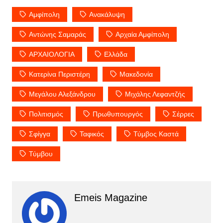
Αμφίπολη
Ανακάλυψη
Αντώνης Σαμαράς
Αρχαία Αμφίπολη
ΑΡΧΑΙΟΛΟΓΙΑ
Ελλάδα
Κατερίνα Περιστέρη
Μακεδονία
Μεγάλου Αλεξάνδρου
Μιχάλης Λεφαντζής
Πολιτισμός
Πρωθυπουργός
Σέρρες
Σφίγγα
Ταφικός
Τύμβος Καστά
Τύμβου
Emeis Magazine