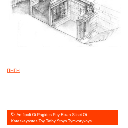
ΠΗΓΗ
Amfipoli Oi Pagides Poy Eixan Stisei Oi
Kataskeyastes Toy Tafoy Stoys Tymvoryxoys