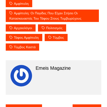
Αμφίπολη
Αμφίπολη: Οι Παγίδες Που Είχαν Στήσει Οι
Κατασκευαστές Του Τάφου Στους Τυμβωρύχους
Αρχαιολόγοι
Πολιτισμός
Τάφος Αμφίπολη
Τύμβος
Τύμβος Καστά
Emeis Magazine