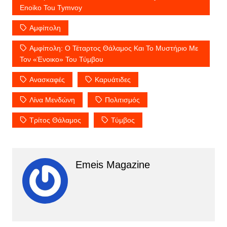
Enoiko Tou Tymvoy
Αμφίπολη
Αμφίπολη: Ο Τέταρτος Θάλαμος Και Το Μυστήριο Με
Τον «ένοικο» Του Τύμβου
Ανασκαφές
Καρυάτιδες
Λίνα Μενδώνη
Πολιτισμός
Τρίτος Θάλαμος
Τύμβος
Emeis Magazine