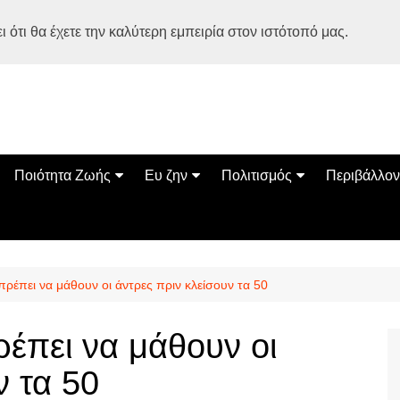
 ότι θα έχετε την καλύτερη εμπειρία στον ιστότοπό μας.
Ποιότητα Ζωής
Ευ ζην
Πολιτισμός
Περιβάλλον
Διατροφή
Ψυχολογία
Βιβλία
Φύση
ία
Ασκηση
Αυτοβελτίωση
Εκδηλώσεις
Οικολογία
Εναλλακτικές Θεραπείες
Παιδί
Σινεμά
Ο Κόσμος 
ρέπει να μάθουν οι άντρες πριν κλείσουν τα 50
Υγεία
Οικογένεια
Τέχνες
Σχέσεις
Αρχιτεκτονική
έπει να μάθουν οι
Bonsai Stories
ν τα 50
Βόλτα στην Ελλάδα