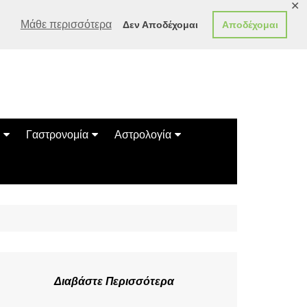
✕
Μάθε περισσότερα
Δεν Αποδέχομαι
Αποδέχομαι
Γαστρονομία
Αστρολογία
Γεύσεις
Ζώδια
Συνταγές
Κινέζικο Ωροσκόπιο
των Ζώων
Μαντεία
Πλανητικά / Αστρολογικά
Διαβάστε Περισσότερα