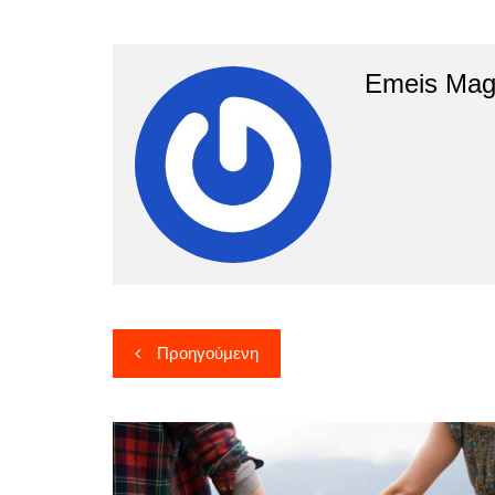
Emeis Mag
Πλοήγηση
Προηγούμενη
άρθρων