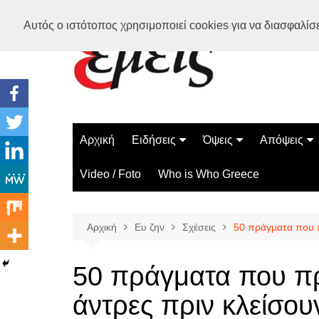
Μετάβαση
Αυτός ο ιστότοπος χρησιμοποιεί cookies για να διασφαλίσει
σε
περιεχόμενο
Αρχική
Ειδήσεις
Όψεις
Απόψεις
Ελλάδα
Διάστημα
Γνώμες
Video / Foto
Who is Who Greece
Διεθνή
Επιστήμη
Αρθρογραφ
Τεχνολογία
Αρχική
Ευ ζην
Σχέσεις
50 πράγματα που π
Παράδοξα
Περίεργα
50 πράγματα που πρ
άντρες πριν κλείσου