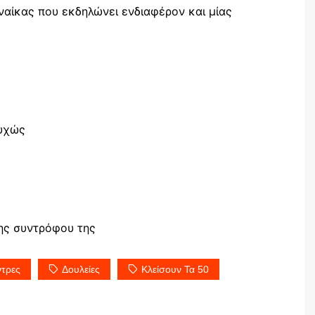
υναίκας που εκδηλώνει ενδιαφέρον και μίας
τυχώς
της συντρόφου της
ντρες
Δουλείες
Κλείσουν Τα 50