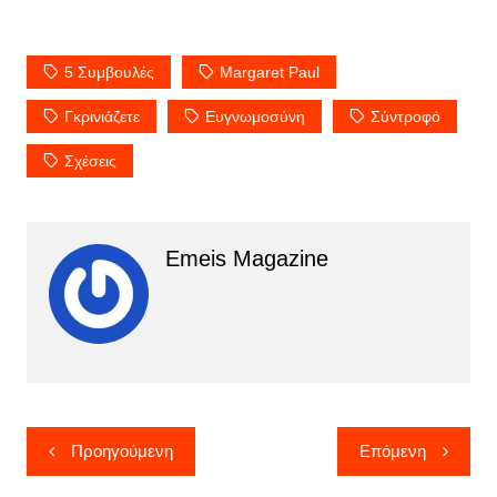
5 Συμβουλές
Margaret Paul
Γκρινιάζετε
Ευγνωμοσύνη
Σύντροφό
Σχέσεις
Emeis Magazine
Πλοήγηση
Προηγούμενη
Επόμενη
άρθρων