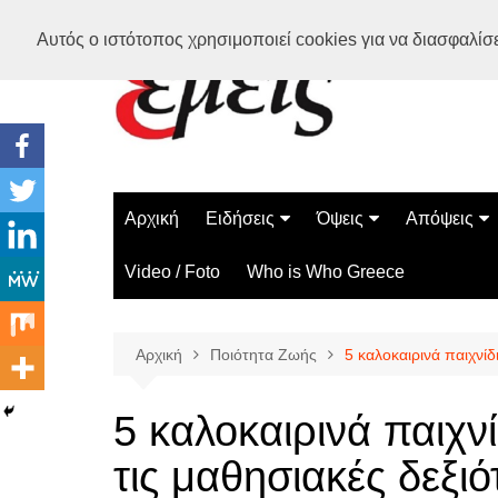
Μετάβαση
Αυτός ο ιστότοπος χρησιμοποιεί cookies για να διασφαλίσει
σε
περιεχόμενο
Αρχική
Ειδήσεις
Όψεις
Απόψεις
Ελλάδα
Διάστημα
Γνώμες
Video / Foto
Who is Who Greece
Διεθνή
Επιστήμη
Αρθρογραφ
Τεχνολογία
Αρχική
Ποιότητα Ζωής
5 καλοκαιρινά παιχνί
Παράδοξα
Περίεργα
5 καλοκαιρινά παιχ
τις μαθησιακές δεξι