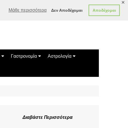
✕
Μάθε περισσότερα
Δεν Αποδέχομαι
Αποδέχομαι
Γαστρονομία
Αστρολογία
Γεύσεις
Ζώδια
Συνταγές
Κινέζικο Ωροσκόπιο
των Ζώων
Μαντεία
Πλανητικά / Αστρολογικά
Διαβάστε Περισσότερα