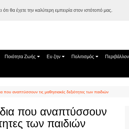
 ότι θα έχετε την καλύτερη εμπειρία στον ιστότοπό μας.
Ποιότητα Ζωής
Ευ ζην
Πολιτισμός
Περιβάλλον
Διατροφή
Ψυχολογία
Βιβλία
Φύση
ία
Ασκηση
Αυτοβελτίωση
Εκδηλώσεις
Οικολογία
Εναλλακτικές Θεραπείες
Παιδί
Σινεμά
Ο Κόσμος 
δια που αναπτύσσουν τις μαθησιακές δεξιότητες των παιδιών
Υγεία
Οικογένεια
Τέχνες
Σχέσεις
Αρχιτεκτονική
νίδια που αναπτύσσουν
Bonsai Stories
ότητες των παιδιών
Βόλτα στην Ελλάδα