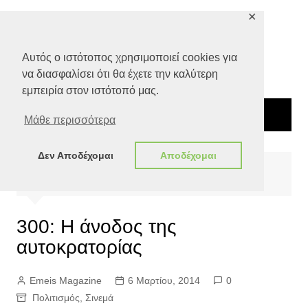
Μετάβαση
✕
σε
περιεχόμενο
Αυτός ο ιστότοπος χρησιμοποιεί cookies για
να διασφαλίσει ότι θα έχετε την καλύτερη
εμπειρία στον ιστότοπό μας.
Μάθε περισσότερα
Δεν Αποδέχομαι
Αποδέχομαι
Αρχική
Πολιτισμός
Σινεμά
300: Η άνοδος της αυτοκρατορίας
300: Η άνοδος της
αυτοκρατορίας
Emeis Magazine
6 Μαρτίου, 2014
0
Πολιτισμός
,
Σινεμά