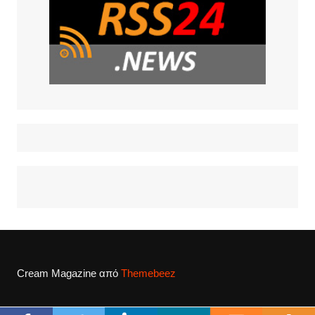
Cream Magazine από
Themebeez