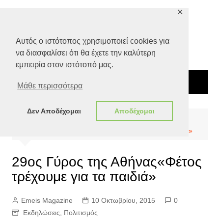
Μετάβαση
✕
σε
περιεχόμενο
Αυτός ο ιστότοπος χρησιμοποιεί cookies για
να διασφαλίσει ότι θα έχετε την καλύτερη
εμπειρία στον ιστότοπό μας.
Μάθε περισσότερα
Δεν Αποδέχομαι
Αποδέχομαι
Αρχική
Πολιτισμός
29ος Γύρος της Αθήνας«Φέτος τρέχουμε για τα παιδιά»
29ος Γύρος της Αθήνας«Φέτος
τρέχουμε για τα παιδιά»
Emeis Magazine
10 Οκτωβρίου, 2015
0
Εκδηλώσεις
,
Πολιτισμός