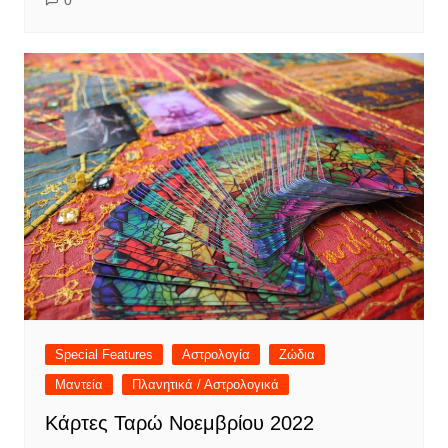
0
Special Features
Αστρολογία
Ζώδια
Μαντεία
Πλανητικά / Αστρολογικά
Κάρτες Ταρώ Νοεμβρίου 2022