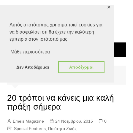
Μετάβαση
✕
σε
περιεχόμενο
Αυτός ο ιστότοπος χρησιμοποιεί cookies για
να διασφαλίσει ότι θα έχετε την καλύτερη
εμπειρία στον ιστότοπό μας.
Μάθε περισσότερα
Δεν Αποδέχομαι
Αποδέχομαι
Αρχική
Special Features
20 τρόποι να κάνεις μια καλή πράξη σήμερα
20 τρόποι να κάνεις μια καλή
πράξη σήμερα
Emeis Magazine
24 Νοεμβρίου, 2015
0
Special Features
,
Ποιότητα Ζωής