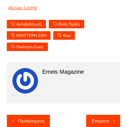
Akous. Living
Αυτοβελτίωση
Καλή Πράξη
ΚΑΛΥΤΕΡΗ ΖΩΗ
Κέφι
Ποιότητα Ζωής
Emeis Magazine
Πλοήγηση
Προηγούμενη
Επόμενη