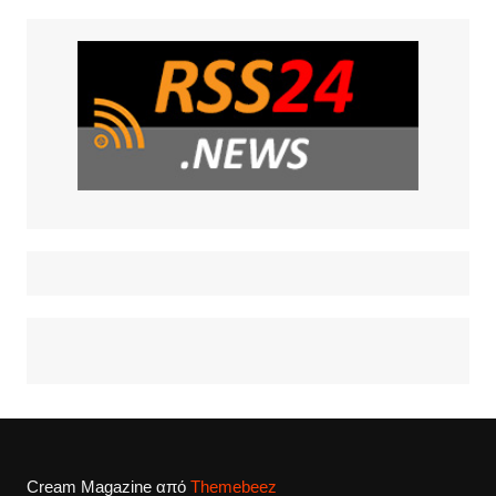
Cream Magazine από
Themebeez