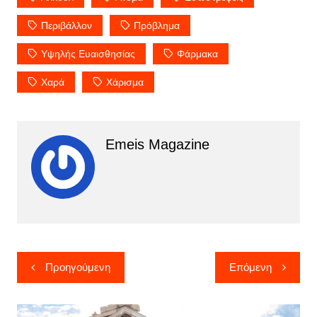
Περιβάλλον
Πρόβλημα
Υψηλής Ευαισθησίας
Φάρμακα
Χαρά
Χάρισμα
Emeis Magazine
Πλοήγηση
Προηγούμενη
Επόμενη
άρθρων