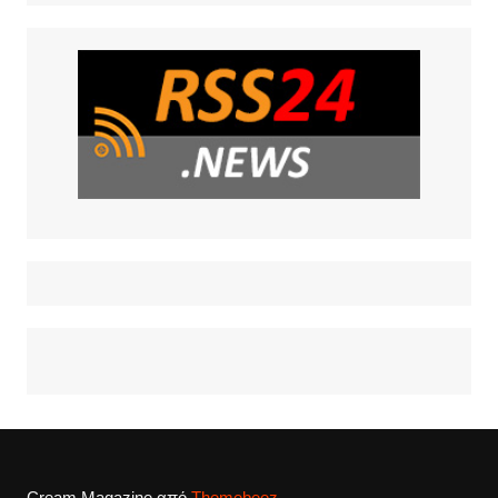
Cream Magazine από
Themebeez