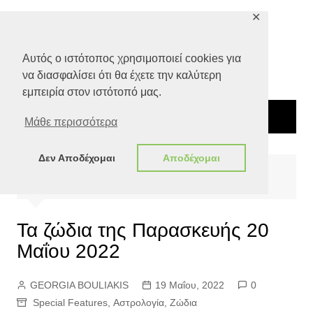
Μετάβαση
✕
σε
περιεχόμενο
Αυτός ο ιστότοπος χρησιμοποιεί cookies για
να διασφαλίσει ότι θα έχετε την καλύτερη
εμπειρία στον ιστότοπό μας.
Μάθε περισσότερα
Δεν Αποδέχομαι
Αποδέχομαι
Αρχική
Special Features
Τα ζώδια της Παρασκευής 20 Μαΐου 2022
Τα ζώδια της Παρασκευής 20
Μαΐου 2022
GEORGIA BOULIAKIS
19 Μαΐου, 2022
0
Special Features
,
Αστρολογία
,
Ζώδια