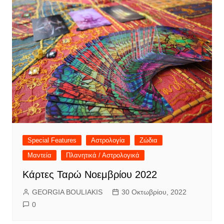
Special Features
Αστρολογία
Ζώδια
Μαντεία
Πλανητικά / Αστρολογικά
Κάρτες Ταρώ Νοεμβρίου 2022
GEORGIA BOULIAKIS
30 Οκτωβρίου, 2022
0