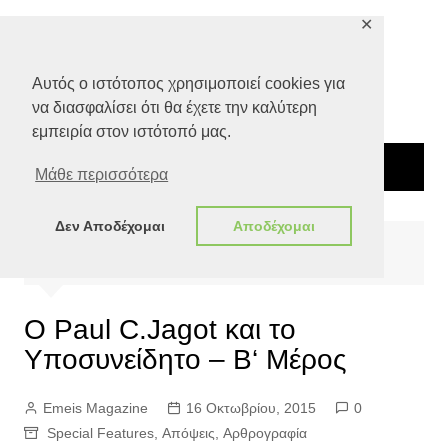
Μετάβαση
✕
σε
περιεχόμενο
Αυτός ο ιστότοπος χρησιμοποιεί cookies για
να διασφαλίσει ότι θα έχετε την καλύτερη
εμπειρία στον ιστότοπό μας.
Μάθε περισσότερα
Δεν Αποδέχομαι
Αποδέχομαι
Αρχική
Special Features
Ο Paul C.Jagot και το Υποσυνείδητο – Β‘ Μέρος
Ο Paul C.Jagot και το
Υποσυνείδητο – Β‘ Μέρος
Emeis Magazine
16 Οκτωβρίου, 2015
0
Special Features
,
Απόψεις
,
Αρθρογραφία