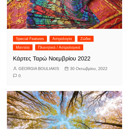
Special Features
Αστρολογία
Ζώδια
Μαντεία
Πλανητικά / Αστρολογικά
Κάρτες Ταρώ Νοεμβρίου 2022
GEORGIA BOULIAKIS
30 Οκτωβρίου, 2022
0