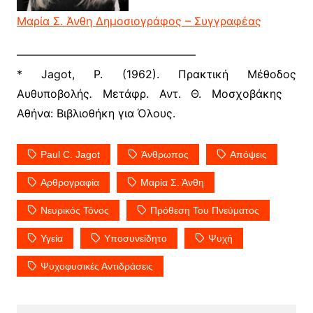
Μαρία Σ. Άνθη
Δημοσιογράφος
–
Συγγραφέας
————————————————
* Jagot, P. (1962). Πρακτική Μέθοδος
Αυθυποβολής
.
Μετάφρ. Αντ. Θ. Μοσχοβάκης
Αθήνα: Βιβλιοθήκη για Όλους.
Paul C. Jagot
Άνθρωπος
Απόψεις
Αρθρογραφία
Μαρία Σ. Άνθη
Νευρικός Τόνος
Πρόθεση Του Πνεύματος
Υγεία
Υποσυνείδητο
Ψυχή
Ψυχοφυσικές Αντιδράσεις