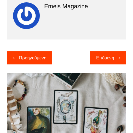
Emeis Magazine
Πλοήγηση
Προηγούμενη
Επόμενη
άρθρων